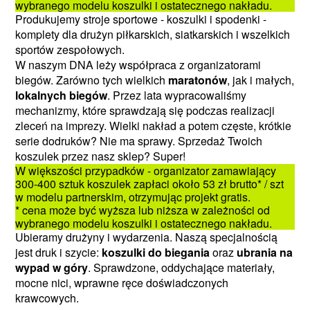
wybranego modelu koszulki i ostatecznego nakładu.
Produkujemy stroje sportowe - koszulki i spodenki -
komplety dla drużyn piłkarskich, siatkarskich i wszelkich
sportów zespołowych.
W naszym DNA leży współpraca z organizatorami
biegów. Zarówno tych wielkich
maratonów
, jak i małych,
lokalnych biegów
. Przez lata wypracowaliśmy
mechanizmy, które sprawdzają się podczas realizacji
zleceń na imprezy. Wielki nakład a potem częste, krótkie
serie dodruków? Nie ma sprawy. Sprzedaż Twoich
koszulek przez nasz sklep? Super!
W większości przypadków - organizator zamawiający
300-400 sztuk koszulek zapłaci około 53 zł brutto* / szt
w modelu partnerskim, otrzymując projekt gratis.
* cena może być wyższa lub niższa w zależności od
wybranego modelu koszulki i ostatecznego nakładu.
Ubieramy drużyny i wydarzenia. Naszą specjalnością
jest druk i szycie:
koszulki do biegania
oraz
ubrania na
wypad w góry
. Sprawdzone, oddychające materiały,
mocne nici, wprawne ręce doświadczonych
krawcowych.