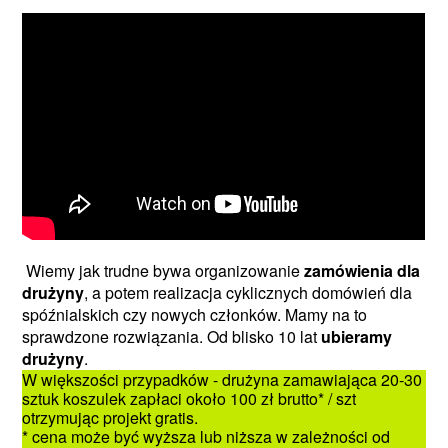
Wiemy jak trudne bywa organizowanie
zamówienia dla
drużyny
, a potem realizacja cyklicznych domówień dla
spóźnialskich czy nowych członków. Mamy na to
sprawdzone rozwiązania. Od blisko 10 lat
ubieramy
drużyny
.
W większości przypadków - drużyna zamawiająca 20-30
sztuk koszulek zapłaci około 100 zł brutto* / szt
otrzymując projekt gratis.
* cena może być wyższa lub niższa w zależności od