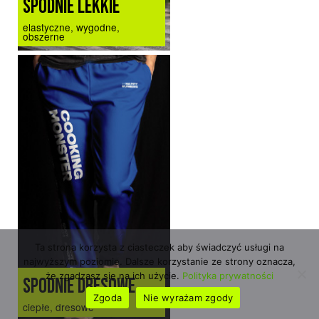
SPODNIE LEKKIE
elastyczne, wygodne,
obszerne
Ta strona korzysta z ciasteczek aby świadczyć usługi na
najwyższym poziomie. Dalsze korzystanie ze strony oznacza,
że zgadzasz się na ich użycie.
Polityka prywatności
SPODNIE DRESOWE
Zgoda
Nie wyrażam zgody
ciepłe, dresowe