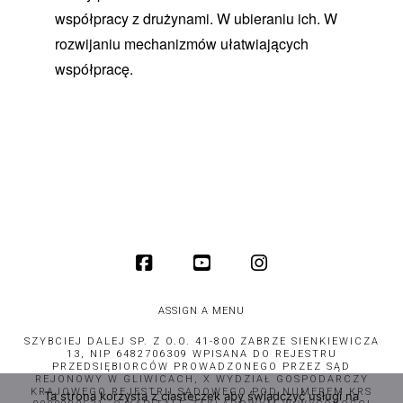
współpracy z drużynami. W ubieraniu ich. W
rozwijaniu mechanizmów ułatwiających
współpracę.
ASSIGN A MENU
SZYBCIEJ DALEJ SP. Z O.O. 41-800 ZABRZE SIENKIEWICZA
13, NIP 6482706309 WPISANA DO REJESTRU
PRZEDSIĘBIORCÓW PROWADZONEGO PRZEZ SĄD
REJONOWY W GLIWICACH, X WYDZIAŁ GOSPODARCZY
KRAJOWEGO REJESTRU SĄDOWEGO POD NUMEREM KRS
Ta strona korzysta z ciasteczek aby świadczyć usługi na