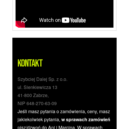
Kontakt
Szybciej Dalej Sp. z o.o.
ul. Sienkiewicza 13
41-800 Zabrze,
NIP 648-270-63-09
Jeśli masz pytania o zamówienia, ceny, masz
jakiekolwiek pytania,
w sprawach zamówień
pisz/dzwoń do Ani i Marcina. W sprawach