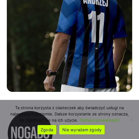
Ta strona korzysta z ciasteczek aby świadczyć usługi na
najwyższym poziomie. Dalsze korzystanie ze strony oznacza,
że zgadzasz się na ich użycie.
Polityka prywatności
Zgoda
Nie wyrażam zgody